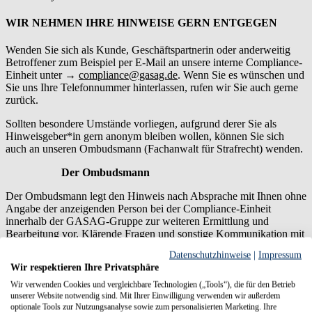
WIR NEHMEN IHRE HINWEISE GERN ENTGEGEN
Wenden Sie sich als Kunde, Geschäftspartnerin oder anderweitig
Betroffener zum Beispiel per E-Mail an unsere interne Compliance-
Einheit unter →
compliance@gasag.de
. Wenn Sie es wünschen und
Sie uns Ihre Telefonnummer hinterlassen, rufen wir Sie auch gerne
zurück.
Sollten besondere Umstände vorliegen, aufgrund derer Sie als
Hinweisgeber*in gern anonym bleiben wollen, können Sie sich
auch an unseren Ombudsmann (Fachanwalt für Strafrecht) wenden.
Der Ombudsmann
Der Ombudsmann legt den Hinweis nach Absprache mit Ihnen ohne
Angabe der anzeigenden Person bei der Compliance-Einheit
innerhalb der GASAG-Gruppe zur weiteren Ermittlung und
Bearbeitung vor. Klärende Fragen und sonstige Kommunikation mit
der Hinweisgeber*in im laufenden Verfahren werden dann ebenfalls
Datenschutzhinweise
|
Impressum
über den Ombudsmann gesteuert, sodass eine gewünschte
Wir respektieren Ihre Privatsphäre
Anonymität auch hier gesichert ist .
Wir verwenden Cookies und vergleichbare Technologien („Tools“), die für den Betrieb
unserer Website notwendig sind. Mit Ihrer Einwilligung verwenden wir außerdem
WEITERFÜHRENDE INFORMATIONEN UND KONTAKT
optionale Tools zur Nutzungsanalyse sowie zum personalisierten Marketing. Ihre
ZU UNS